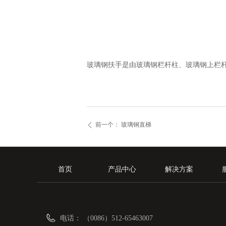
玻璃钢扶手是由玻璃钢栏杆柱、玻璃钢上栏杆
前一个：
玻璃钢直梯
ꄴ
首页
产品中心
解决方案
电话：
（0086）512-65463007