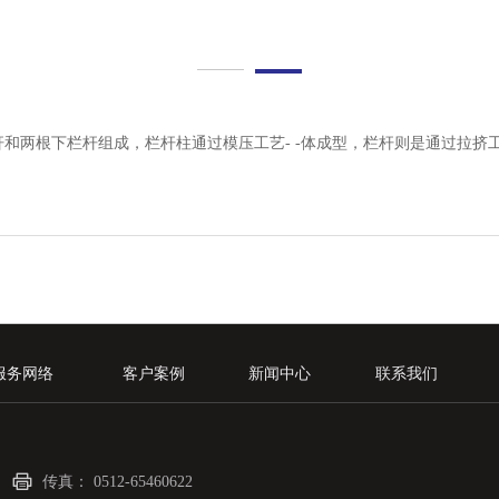
和两根下栏杆组成，栏杆柱通过模压工艺- -体成型，栏杆则是通过拉挤
服务网络
客户案例
新闻中心
联系我们
传真：
0512-65460622